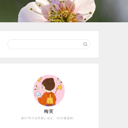
梅実
築57年の古民家に住む、50代看護師。