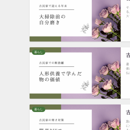
そ
る
ス
暮らし
暑
体
仏
暮らし
急
に
る