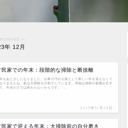
RCHIVES ―
23年 12月
古民家での年末：段階的な掃除と断捨離
年もあと少しになりました。お家の汚れを落として新しい年を迎えなくて
なりませんね。私は大掃除を分割でしています。理由は掃除の範囲が広す
て、年末だけでは終わらないからです。 …
2023年12月29日
古民家で迎える年末：大掃除前の自分磨き