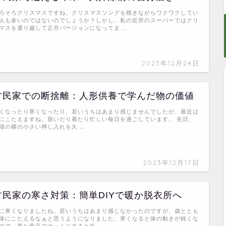
ろそろクリスマスですね。クリスマスソングを聴きながらワクワクしてい
人も多いのではないのでしょうか？しかし、私の近所のスーパーではクリ
マスを通り越して正月バージョンになってま …
2023年12月24日
古民家での断捨離：人形供養で学んだ物の価値
くなったり寒くなったり、若いうちはあまり感じませんでしたが、最近は
にこたえますね。脱いだり着たり忙しい毎日を過ごしています。 先日、
壇の横の小さい押し入れを久 …
2023年12月17日
古民家の寒さ対策：簡単DIYで暖か脱衣所へ
に寒くなりましたね。若いうちはあまり感じなかったのですが、歳ととも
体にこたえるなぁと思うようになりました。寒くなると体の動きが鈍くな
ので、夜お風呂でゆっくりすると生 …