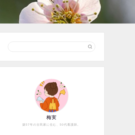
梅実
築57年の古民家に住む、50代看護師。