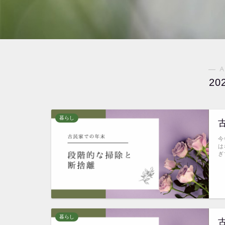
― A
20
暮らし
今
は
ぎ
暮らし