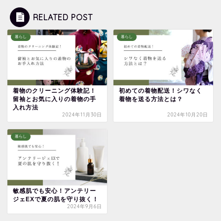
RELATED POST
暮らし
暮らし
着物のクリーニング体験記！
初めての着物配送！シワなく
留袖とお気に入りの着物の手
着物を送る方法とは？
入れ方法
2024年11月30日
2024年10月20日
暮らし
敏感肌でも安心！アンテリー
ジェEXで夏の肌を守り抜く！
2024年9月6日